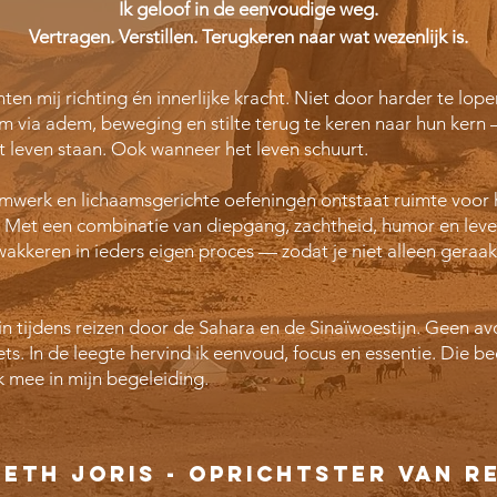
Ik geloof in de eenvoudige weg.
Vertragen. Verstillen. Terugkeren naar wat wezenlijk is.
hten mij richting én innerlijke kracht. Niet door harder te lop
m via adem, beweging en stilte terug te keren naar hun kern –
t leven staan. Ook wanneer het leven schuurt.
werk en lichaamsgerichte oefeningen ontstaat ruimte voor he
t. Met een combinatie van diepgang, zachtheid, humor en leve
wakkeren in ieders eigen proces — zodat je niet alleen geraa
lte in tijdens reizen door de Sahara en de Sinaïwoestijn. Geen a
s. In de leegte hervind ik eenvoud, focus en essentie. Die be
ik mee in mijn begeleiding.
beth joris - oprichtster van r