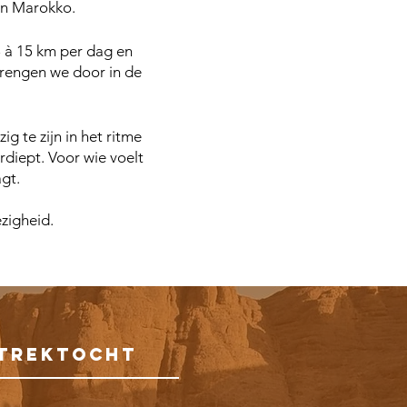
in Marokko.
 à 15 km per dag en
brengen we door in de
g te zijn in het ritme
rdiept. Voor wie voelt
agt.
ezigheid.
 TREKTOCHT