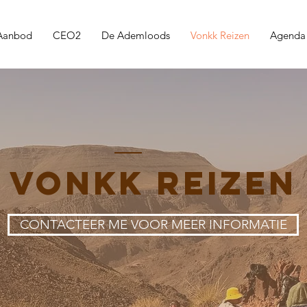
Aanbod
CEO2
De Ademloods
Vonkk Reizen
Agenda
Vonkk Reizen
CONTACTEER ME VOOR MEER INFORMATIE