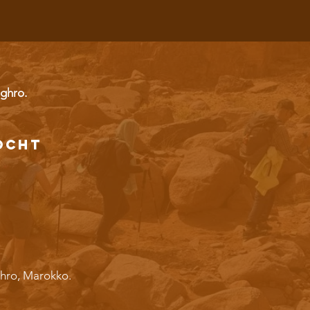
aghro.
ocht
ghro, Marokko.