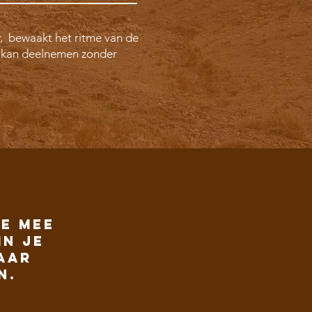
r, bewaakt het ritme van de
r kan deelnemen zonder
je mee
in je
aar
n.