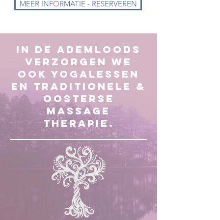
MEER INFORMATIE - RESERVEREN
In de Ademloods
verzorgen we
ook Yogalessen
en Traditionele &
Oosterse
massage
therapie.