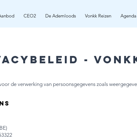
Aanbod
CEO2
De Ademloods
Vonkk Reizen
Agenda
vacybeleid - vonk
voor de verwerking van persoonsgegevens zoals weergegeven 
ns
(BE)
53322