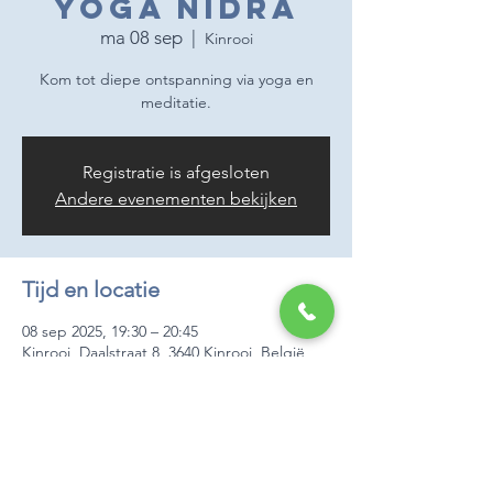
Yoga Nidra
ma 08 sep
  |  
Kinrooi
Kom tot diepe ontspanning via yoga en
meditatie.
Registratie is afgesloten
Andere evenementen bekijken
Tijd en locatie
08 sep 2025, 19:30 – 20:45
Kinrooi, Daalstraat 8, 3640 Kinrooi, België
Over het evenement
Elke maandag kan je in De Ademloods van 
19u30 - 20u45 Yoga Nidra volgen.