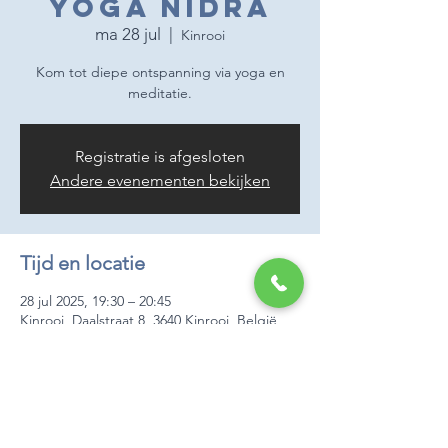
Yoga Nidra
ma 28 jul
  |  
Kinrooi
Kom tot diepe ontspanning via yoga en
meditatie.
Registratie is afgesloten
Andere evenementen bekijken
Tijd en locatie
28 jul 2025, 19:30 – 20:45
Kinrooi, Daalstraat 8, 3640 Kinrooi, België
Over het evenement
Elke maandag kan je in De Ademloods van 
19u30 - 20u45 Yoga Nidra volgen.