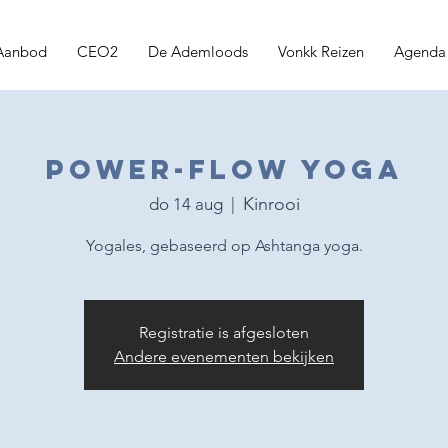
Aanbod
CEO2
De Ademloods
Vonkk Reizen
Agenda
Power-flow yoga
Kinrooi
do 14 aug
  |  
Yogales, gebaseerd op Ashtanga yoga.
Registratie is afgesloten
Andere evenementen bekijken