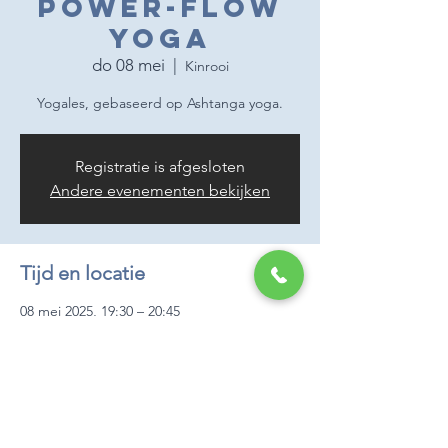
Power-flow
yoga
do 08 mei
  |  
Kinrooi
Yogales, gebaseerd op Ashtanga yoga.
Registratie is afgesloten
Andere evenementen bekijken
Tijd en locatie
08 mei 2025, 19:30 – 20:45
Kinrooi, Daalstraat 8, 3640 Kinrooi, België
Over het evenement
Elke donderdag kan je in De Ademloods 